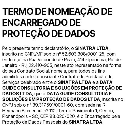
TERMO DE NOMEAÇÃO DE
ENCARREGADO DE
PROTEÇÃO DE DADOS
Pelo presente termo declaratório, o
SINATRA LTDA
,
inscrito no CNPJ/MF sob o nº 52.603.308/0001-25, com
endereço na Rua Visconde de Pirajá, 414 - Ipanema, Rio de
Janeiro - RJ, 22.410-905, neste ato representado na forma
do seu Contrato Social, nomeia, para todos os fins
admitidos em lei, consoante Contrato de Prestação de
Serviços celebrado entre o
SINATRA LTDA
e a
DATA
GUIDE CONSULTORIA E SOLUÇÕES EM PROTEÇÃO DE
DADOS LTDA
, que a
DATA GUIDE CONSULTORIA E
SOLUÇÕES EM PROTEÇÃO DE DADOS LTDA
, inscrita no
CNPJ sob o nº 39.317.591/0001-60, com sede na R.
Hermann Blumenau, nº 110, Térreo Pavimento 1, Centro,
Florianópolis - SC, CEP 88.020-020, é o Encarregado pela
Proteção de Dados Pessoais do
SINATRA LTDA