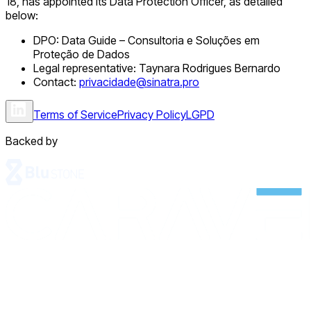
18, has appointed its Data Protection Officer, as detailed
below:
DPO:
Data Guide – Consultoria e Soluções em
Proteção de Dados
Legal representative:
Taynara Rodrigues Bernardo
Contact:
privacidade@sinatra.pro
Terms of Service
Privacy Policy
LGPD
Backed by